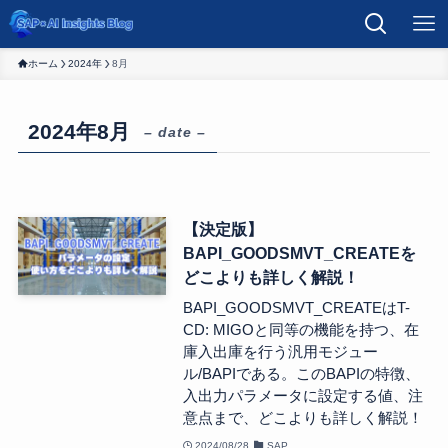
ホーム
2024年
8月
2024年8月
– date –
【決定版】
BAPI_GOODSMVT_CREATEを
どこよりも詳しく解説！
BAPI_GOODSMVT_CREATEはT-
CD: MIGOと同等の機能を持つ、在
庫入出庫を行う汎用モジュー
ル/BAPIである。このBAPIの特徴、
入出力パラメータに設定する値、注
意点まで、どこよりも詳しく解説！
2024/08/28
SAP