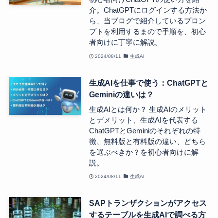
介。ChatGPTにログインする方法か
ら、当ブログで紹介しているプロン
プトを利用するまので手順を、初心
者向けに丁寧に解説。
2024/08/11
生成AI
生成AIを仕事で使う：ChatGPTと
Geminiの違いは？
生成AIとは何か？ 生成AIのメリット
とデメリット、生成AIを代表する
ChatGPTとGeminiのそれぞれの特
徴、無料版と有料版の違い、どちら
を選ぶべきか？を初心者向けに解
説。
2024/08/11
生成AI
SAPトランザクションがアクセス
するテーブルを生成AIで調べる方