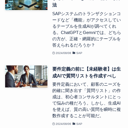
法
SAPシステムのトランザクションコ
ードなど「機能」がアクセスしてい
るテーブルを生成AIが調べてくれ
る。ChatGPTとGemniでは、どちら
の方が、正確・網羅的にテーブルを
答えられるだろうか？
2024/08/08
SAP
要件定義の前に【未経験者】は生
成AIで質問リストを作成すべし
要件定義において、顧客のニーズを
的確に聞き出す「質問リスト」の作
成は、初心者コンサルタントにとっ
て悩みの種だろう。しかし、生成AI
を使えば、質の高い質問を瞬時に複
数作成することが可能だ。
2024/08/06
SAP