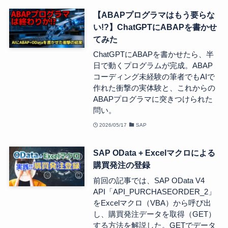
【ABAPプログラマはもう要らな
い!?】ChatGPTにABAPを書かせ
てみた
ChatGPTにABAPを書かせたら、半
日で動くプログラムが完成。ABAP
コーディング未経験の筆者でもAIで
作れた衝撃の実体験と、これからの
ABAPプログラマに突きつけられた
問い。
2026/05/17
SAP
SAP OData + Excelマクロによる
購買発注の登録
前回の記事では、SAP OData V4
API「API_PURCHASEORDER_2」
をExcelマクロ（VBA）から呼び出
し、購買発注データを取得（GET）
する方法を解説した。GETでデータ