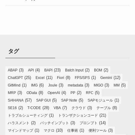
タグ
(3)
(4)
(23)
(2)
(2)
ABAP
API
BAPI
Batch Input
BOM
(25)
(11)
(8)
(1)
(12)
ChatGPT
Excel
Fiori
FPS/SPS
Gemini
(1)
(6)
(3)
(3)
(3)
(5)
GitMind
IMG
Joule
metadata
MIGO
MM
(3)
(8)
(4)
(2)
(5)
MRP
OData
OpenAI
PP
RFC
(57)
(5)
(5)
(1)
S/4HANA
SAP GUI
SAP Note
SAPモジュール
(2)
(28)
(7)
(3)
(8)
SE16
T-CODE
VBA
クラウド
テーブル
(1)
(21)
トラブルシューティング
トランザクションコード
(2)
(3)
(14)
ハラスメント
バッチインプット
プロンプト
(1)
(10)
(1)
(3)
マインドマップ
マクロ
仕事術
便利ツール