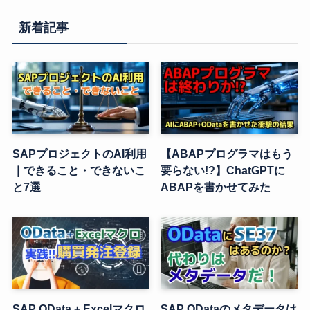
新着記事
SAPプロジェクトのAI利用
【ABAPプログラマはもう
｜できること・できないこ
要らない!?】ChatGPTに
と7選
ABAPを書かせてみた
SAP OData + Excelマクロ
SAP ODataのメタデータは