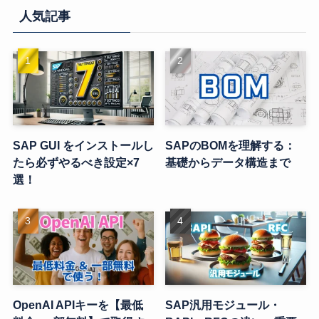
人気記事
SAP GUI をインストールし
SAPのBOMを理解する：
たら必ずやるべき設定×7
基礎からデータ構造まで
選！
OpenAI APIキーを【最低
SAP汎用モジュール・