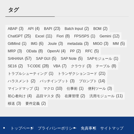
タグ
(3)
(4)
(23)
(2)
(2)
ABAP
API
BAPI
Batch Input
BOM
(25)
(11)
(8)
(1)
(12)
ChatGPT
Excel
Fiori
FPS/SPS
Gemini
(1)
(6)
(3)
(3)
(3)
(5)
GitMind
IMG
Joule
metadata
MIGO
MM
(3)
(8)
(4)
(2)
(5)
MRP
OData
OpenAI
PP
RFC
(57)
(5)
(5)
(1)
S/4HANA
SAP GUI
SAP Note
SAPモジュール
(2)
(28)
(7)
(3)
(8)
SE16
T-CODE
VBA
クラウド
テーブル
(1)
(21)
トラブルシューティング
トランザクションコード
(2)
(3)
(14)
ハラスメント
バッチインプット
プロンプト
(1)
(10)
(1)
(3)
マインドマップ
マクロ
仕事術
便利ツール
(4)
(5)
(2)
(11)
初心者向け
品目マスタ
在庫管理
汎用モジュール
(3)
(2)
移送
要件定義
トップページ
プライバシーポリシー
免責事項
サイトマップ