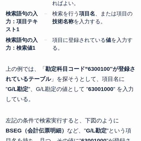
ればよい。
検索語句の入
検索を行う
項目名
、または項目の
力：項目テキ
技術名称
を入力する。
スト1
検索語句の入
項目に登録されている
値
を入力す
力：検索値1
る。
上の例では、「
勘定科目コード”6300100″が登録さ
れているテーブル
」を探そうとして、項目名に
”
G/L勘定
”、G/L勘定の値として ”
63001000
” を入力
している。
左記の条件で検索実行すると、下図のように
BSEG（会計伝票明細）
など、”
G/L勘定
”という項
目名を持ち、且つ、その値に”
63001000
”が登録さ