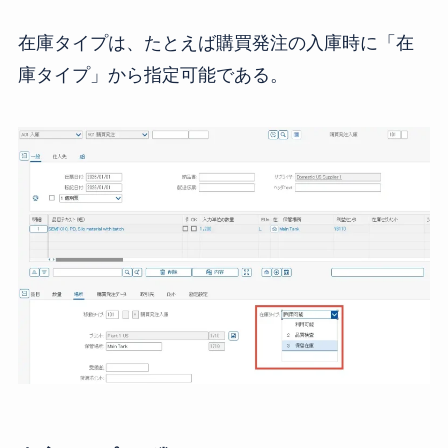
在庫タイプは、たとえば購買発注の入庫時に「在
庫タイプ」から指定可能である。