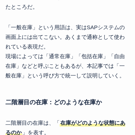
たところだ。
「一般在庫」という用語は、実はSAPシステムの
画面上には出てこない。あくまで通称として使わ
れている表現だ。
現場によっては「通常在庫」「包括在庫」「自由
在庫」などと呼ぶこともあるが、本記事では「一
般在庫」という呼び方で統一して説明していく。
二階層目の在庫：どのような在庫か
二階層目の在庫は、「
在庫がどのような状態にあ
るのか
」を表す。