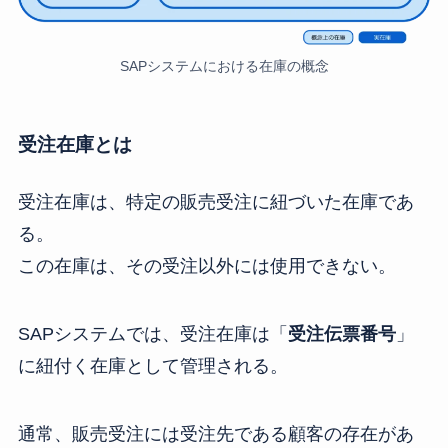
SAPシステムにおける在庫の概念
受注在庫とは
受注在庫は、特定の販売受注に紐づいた在庫であ
る。
この在庫は、その受注以外には使用できない。
SAPシステムでは、受注在庫は「
受注伝票番号
」
に紐付く在庫として管理される。
通常、販売受注には受注先である顧客の存在があ