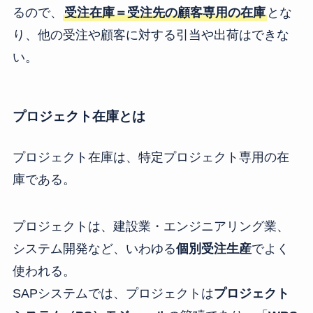
るので、
受注在庫＝受注先の顧客専用の在庫
とな
り、他の受注や顧客に対する引当や出荷はできな
い。
プロジェクト在庫とは
プロジェクト在庫は、特定プロジェクト専用の在
庫である。
プロジェクトは、建設業・エンジニアリング業、
システム開発など、いわゆる
個別受注生産
でよく
使われる。
SAPシステムでは、プロジェクトは
プロジェクト