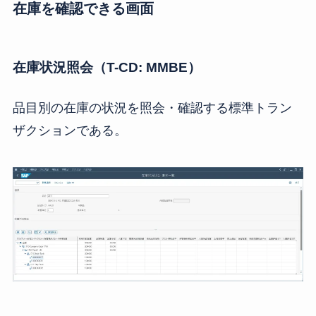
在庫を確認できる画面
在庫状況照会（T-CD: MMBE）
品目別の在庫の状況を照会・確認する標準トラン
ザクションである。