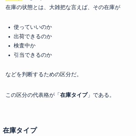
在庫の状態とは、大雑把な言えば、その在庫が
使っていいのか
出荷できるのか
検査中か
引当できるのか
などを判断するための区分だ。
この区分の代表格が「
在庫タイプ
」である。
在庫タイプ