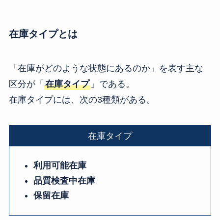
在庫タイプとは
「
在庫がどのような状態にあるのか
」を表す主な
区分が「
在庫タイプ
」である。
在庫タイプには、次の3種類がある。
在庫タイプ
利用可能在庫
品質検査中在庫
保留在庫