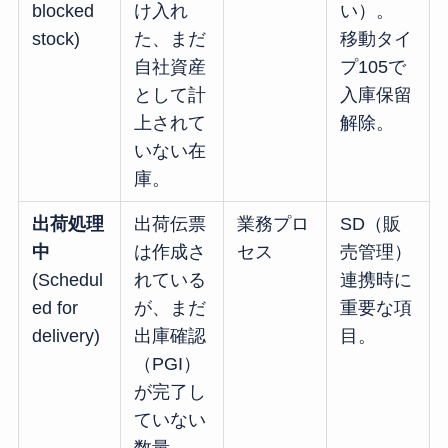
blocked
け入れ
い）。
stock)
た、まだ
移動タイ
自社資産
プ105で
として計
入庫保留
上されて
解除。
いない在
庫。
出荷処理
出荷伝票
業務プロ
SD（販
中
は作成さ
セス
売管理）
(Schedul
れている
連携時に
ed for
が、まだ
重要な項
delivery)
出庫確認
目。
（PGI）
が完了し
ていない