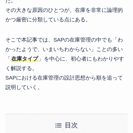
だ。
その大きな原因のひとつが、在庫を非常に論理的
かつ厳密に分類している点にある。
そこで本記事では、SAPの在庫管理の中でも「わ
かったようで、いまいちわからない」ことの多い
「
在庫タイプ
」を中心に、初心者にもわかりやす
く解説する。
SAPにおける在庫管理の設計思想から順を追って
説明していく。
目次