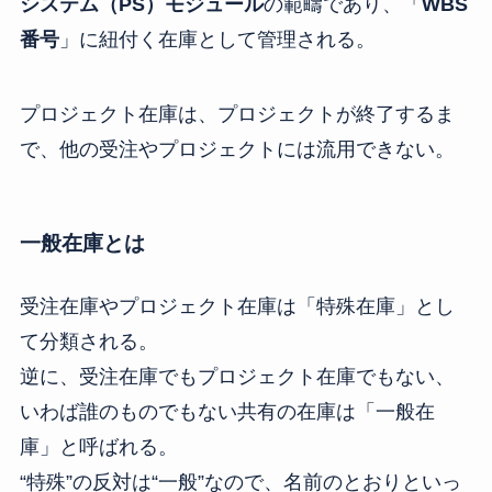
システム（PS）モジュール
の範疇であり、「
WBS
番号
」に紐付く在庫として管理される。
プロジェクト在庫は、プロジェクトが終了するま
で、他の受注やプロジェクトには流用できない。
一般在庫とは
受注在庫やプロジェクト在庫は「特殊在庫」とし
て分類される。
逆に、受注在庫でもプロジェクト在庫でもない、
いわば誰のものでもない共有の在庫は「一般在
庫」と呼ばれる。
“特殊”の反対は“一般”なので、名前のとおりといっ