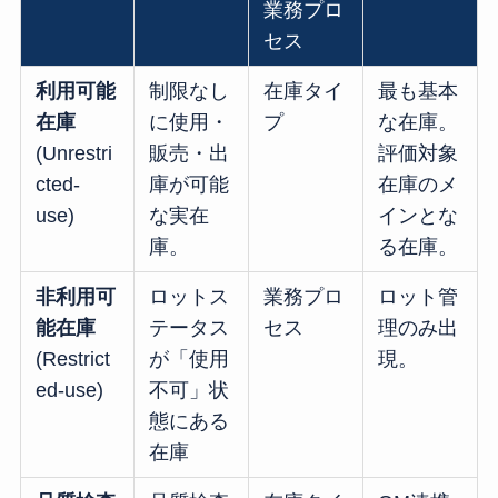
業務プロ
セス
利用可能
制限なし
在庫タイ
最も基本
在庫
に使用・
プ
な在庫。
(Unrestri
販売・出
評価対象
cted-
庫が可能
在庫のメ
use)
な実在
インとな
庫。
る在庫。
非利用可
ロットス
業務プロ
ロット管
能在庫
テータス
セス
理のみ出
(Restrict
が「使用
現。
ed-use)
不可」状
態にある
在庫