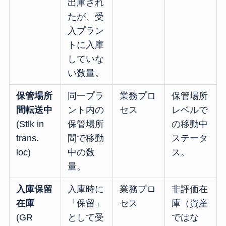
出庫され
たが、受
入プラン
トに入庫
していな
い数量。
保管場所
同一プラ
業務プロ
保管場所
間転送中
ント内の
セス
レベルで
(Stlk in
保管場所
の移動中
trans.
間で移動
ステータ
loc)
中の数
ス。
量。
入庫保留
入庫時に
業務プロ
非評価在
在庫
「保留」
セス
庫（資産
(GR
として受
ではな