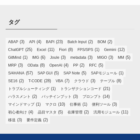
タグ
(3)
(4)
(23)
(2)
(2)
ABAP
API
BAPI
Batch Input
BOM
(25)
(11)
(8)
(1)
(12)
ChatGPT
Excel
Fiori
FPS/SPS
Gemini
(1)
(6)
(3)
(3)
(3)
(5)
GitMind
IMG
Joule
metadata
MIGO
MM
(3)
(8)
(4)
(2)
(5)
MRP
OData
OpenAI
PP
RFC
(57)
(5)
(5)
(1)
S/4HANA
SAP GUI
SAP Note
SAPモジュール
(2)
(28)
(7)
(3)
(8)
SE16
T-CODE
VBA
クラウド
テーブル
(1)
(21)
トラブルシューティング
トランザクションコード
(2)
(3)
(14)
ハラスメント
バッチインプット
プロンプト
(1)
(10)
(1)
(3)
マインドマップ
マクロ
仕事術
便利ツール
(4)
(5)
(2)
(11)
初心者向け
品目マスタ
在庫管理
汎用モジュール
(3)
(2)
移送
要件定義